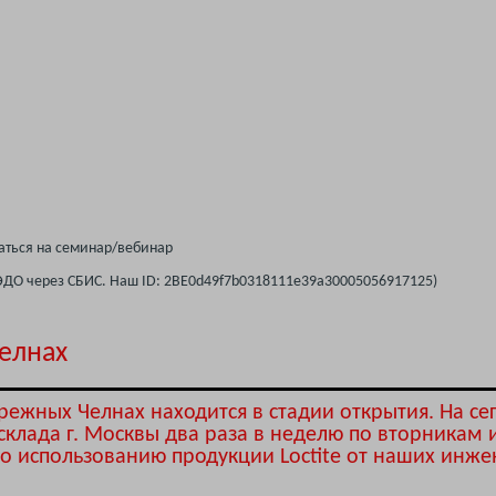
ться на семинар/вебинар
ЭДО через СБИС. Наш ID: 2BE0d49f7b0318111e39a30005056917125)
елнах
ежных Челнах находится в стадии открытия. На с
склада г. Москвы два раза в неделю по вторникам 
по использованию продукции Loctite от наших инж