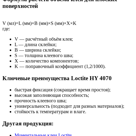
поверхностей
V (мл)=L (мм)×B (мм)×S (мм)×X×K
где:
V — расчётный объём клея;
L — длина склейки;
B — ширина склейки;
S — толщина клеевого шва;
X — количество компонентов;
K — поправочный коэффициент (1,2/1000).
Ключевые преимущества Loctite HY 4070
быстрая фиксация (сокращает время простоя);
высокая заполняющая способность;
прочность клеевого шва;
универсальность (подходит для разных материалов);
стойкость к температурам и влаге.
Другая продукция:
Моментальные клеи Loctite