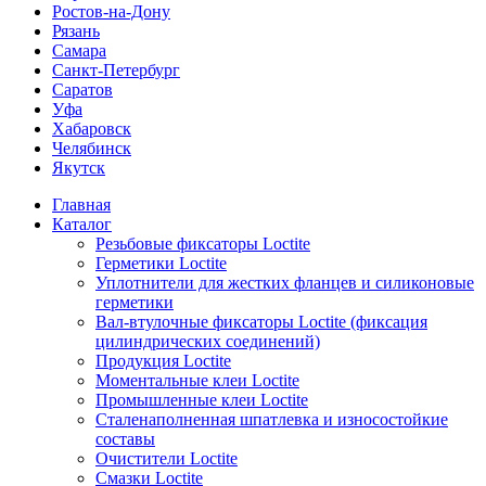
Ростов-на-Дону
Рязань
Самара
Санкт-Петербург
Саратов
Уфа
Хабаровск
Челябинск
Якутск
Главная
Каталог
Резьбовые фиксаторы Loctite
Герметики Loctite
Уплотнители для жестких фланцев и силиконовые
герметики
Вал-втулочные фиксаторы Loctite (фиксация
цилиндрических соединений)
Продукция Loctite
Моментальные клеи Loctite
Промышленные клеи Loctite
Сталенаполненная шпатлевка и износостойкие
составы
Очистители Loctite
Смазки Loctite