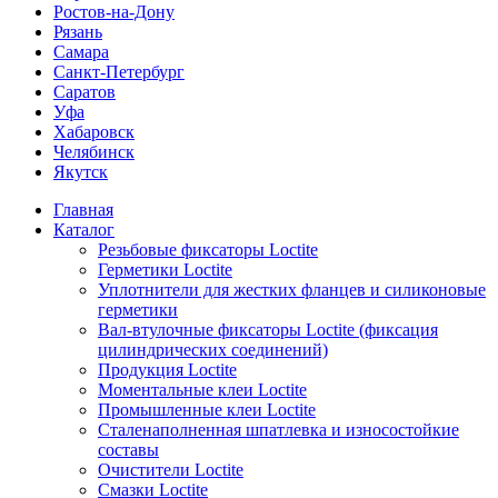
Ростов-на-Дону
Рязань
Самара
Санкт-Петербург
Саратов
Уфа
Хабаровск
Челябинск
Якутск
Главная
Каталог
Резьбовые фиксаторы Loctite
Герметики Loctite
Уплотнители для жестких фланцев и силиконовые
герметики
Вал-втулочные фиксаторы Loctite (фиксация
цилиндрических соединений)
Продукция Loctite
Моментальные клеи Loctite
Промышленные клеи Loctite
Сталенаполненная шпатлевка и износостойкие
составы
Очистители Loctite
Смазки Loctite