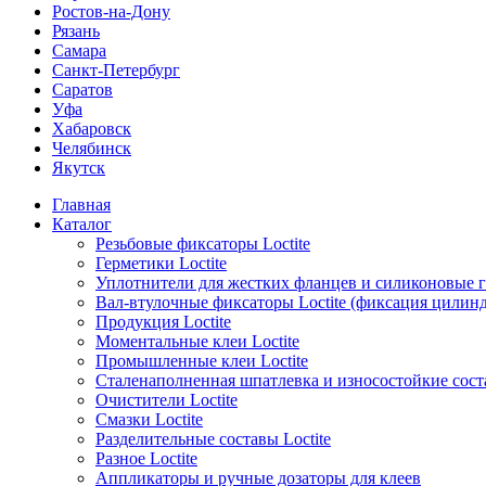
Ростов-на-Дону
Рязань
Самара
Санкт-Петербург
Саратов
Уфа
Хабаровск
Челябинск
Якутск
Главная
Каталог
Резьбовые фиксаторы Loctite
Герметики Loctite
Уплотнители для жестких фланцев и силиконовые 
Вал-втулочные фиксаторы Loctite (фиксация цилин
Продукция Loctite
Моментальные клеи Loctite
Промышленные клеи Loctite
Сталенаполненная шпатлевка и износостойкие сос
Очистители Loctite
Смазки Loctite
Разделительные составы Loctite
Разное Loctite
Аппликаторы и ручные дозаторы для клеев