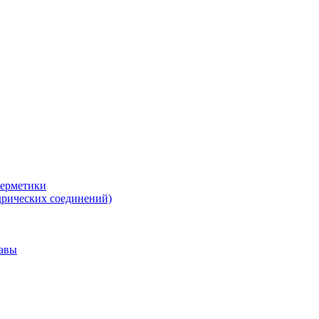
герметики
дрических соединений)
тавы