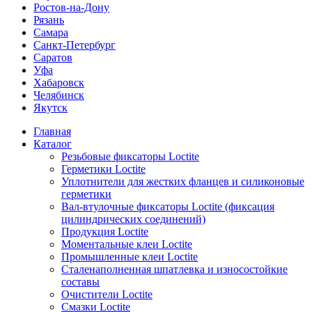
Ростов-на-Дону
Рязань
Самара
Санкт-Петербург
Саратов
Уфа
Хабаровск
Челябинск
Якутск
Главная
Каталог
Резьбовые фиксаторы Loctite
Герметики Loctite
Уплотнители для жестких фланцев и силиконовые
герметики
Вал-втулочные фиксаторы Loctite (фиксация
цилиндрических соединений)
Продукция Loctite
Моментальные клеи Loctite
Промышленные клеи Loctite
Сталенаполненная шпатлевка и износостойкие
составы
Очистители Loctite
Смазки Loctite