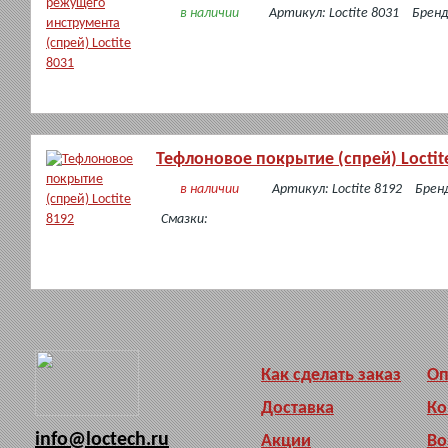
в наличии
Артикул: Loctite 8031
Бренд
Тефлоновое покрытие (спрей) Loctit
в наличии
Артикул: Loctite 8192
Брен
Смазки:
Как сделать заказ
Оп
Доставка
Ко
info@loctech.ru
Акции
Во