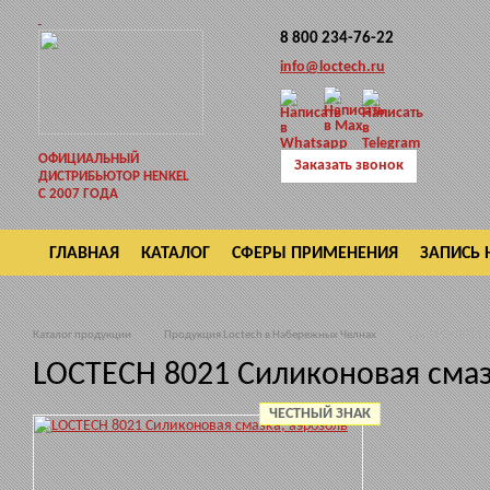
8 800 234-76-22
info@loctech.ru
ОФИЦИАЛЬНЫЙ
Заказать звонок
ДИСТРИБЬЮТОР HENKEL
С 2007 ГОДА
ГЛАВНАЯ
КАТАЛОГ
СФЕРЫ ПРИМЕНЕНИЯ
ЗАПИСЬ 
ВОЗВРАТ
Каталог продукции
Продукция Loctech в Набережных Челнах
LOCTECH 8021 С
LOCTECH 8021 Силиконовая смаз
ЧЕСТНЫЙ ЗНАК